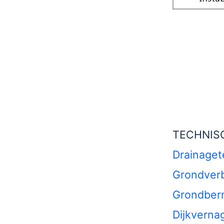
TECHNISC
Drainaget
Grondverb
Grondbe
Dijkverna