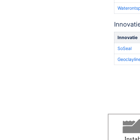
Wateronts
Innovati
Innovatie
SoSeal
Geoclaylin