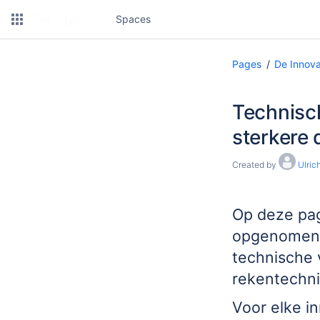
Spaces
Pages
De Innova
Technisc
sterkere 
Created by
Ulric
Op deze pag
opgenomen. 
technische 
rekentechn
Voor elke i