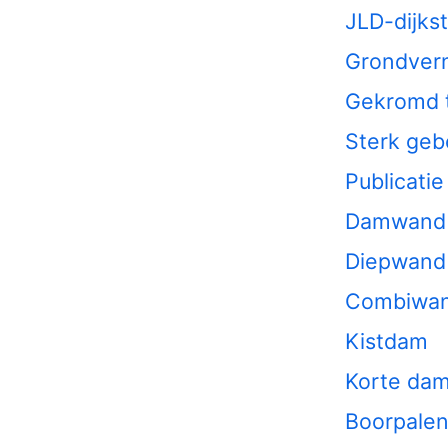
JLD-dijks
Grondvern
Gekromd t
Sterk geb
Publicati
Damwand
Diepwand
Combiwa
Kistdam
Korte da
Boorpale