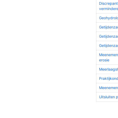
Discrepant
verminder
Geohydrolo
Getijdenza
Getijdenz
Getijdenza
Meenemen h
erosie
Meerlaagsh
Praktijkon
Meenemen 
Uitsluiten 