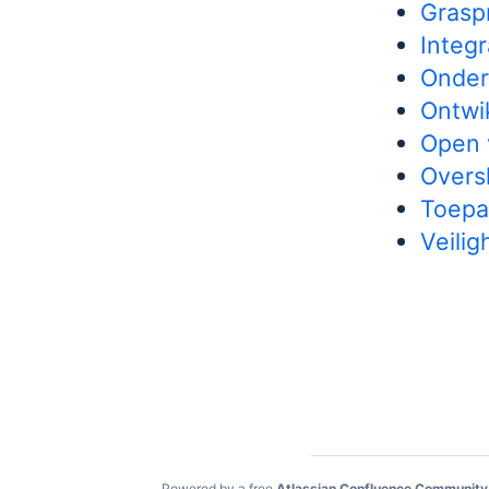
Grasp
Integr
Onder
Ontwi
Open 
Overs
Toepa
Veilig
Powered by a free
Atlassian Confluence Community