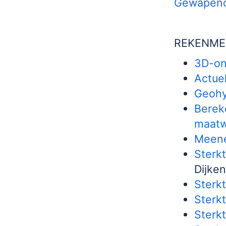
Gewapend
REKENME
3D-on
Actue
Geohy
Berek
maatw
Meene
Sterk
Dijken
Sterk
Sterk
Sterk