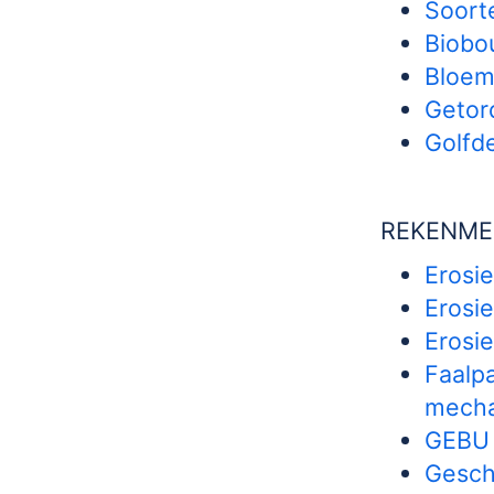
Soorte
Biobo
Bloemr
Getor
Golfd
REKENME
Erosie
Erosi
Erosi
Faalp
mech
GEBU f
Geschi