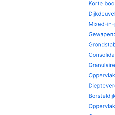
Korte bo
Dijkdeuve
Mixed-in-
Gewapend
Grondstabi
Consolida
Granulair
Oppervlak
Dieptever
Borsteldij
Oppervlakt