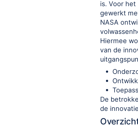
is. Voor he
gewerkt m
NASA ontwik
volwassenhe
Hiermee wor
van de innov
uitgangspun
Onderzo
Ontwikk
Toepass
De betrokke
de innovati
Overzicht