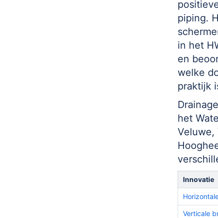
positiev
piping. 
schermen
in het 
en beoor
welke do
praktijk 
Drainage
het Wate
Veluwe, 
Hoogheem
verschil
Innovatie
Horizontal
Verticale 