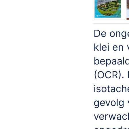
De onge
klei en
bepaald
(OCR).
isotache
gevolg 
verwach