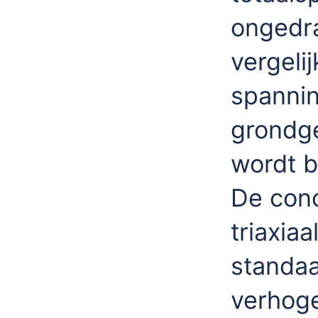
ongedra
vergeli
spannin
grondge
wordt b
De conc
triaxia
standaa
verhoge