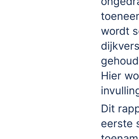
ongedra
toeneemt
wordt s
dijkver
gehoud
Hier wo
invulli
Dit rap
eerste 
toenam