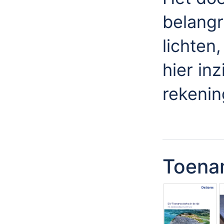
belangr
lichten
hier in
rekeni
Toenam