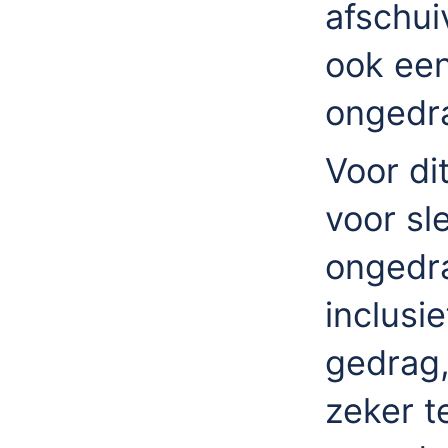
afschui
ook een
ongedra
Voor di
voor sl
ongedra
inclusie
gedrag
zeker t