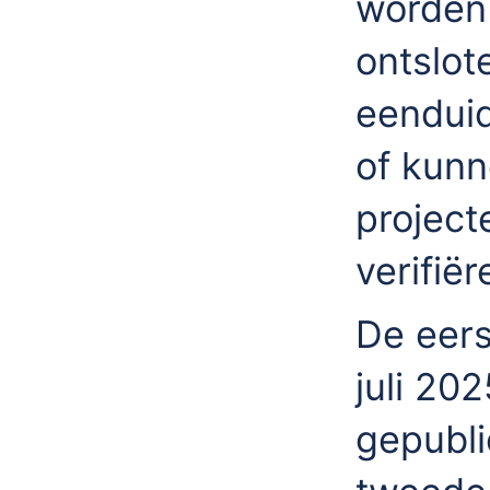
worden
ontslot
eendui
of kunn
project
verifiër
De eers
juli 20
gepubli