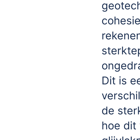
geotech
cohesie
rekene
sterkte
ongedra
Dit is 
verschi
de ster
hoe dit