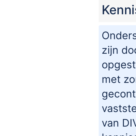
Kenn
Onders
zijn do
opgest
met zo
gecont
vastste
van DI