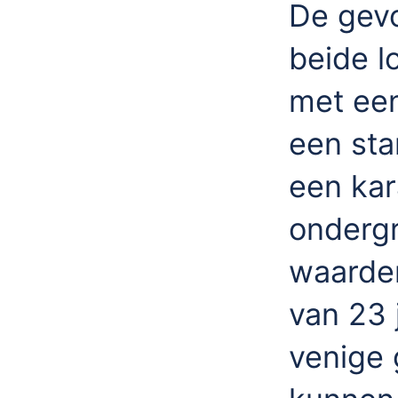
De gev
beide l
met een
een sta
een kar
onderg
waarden
van 23 
venige