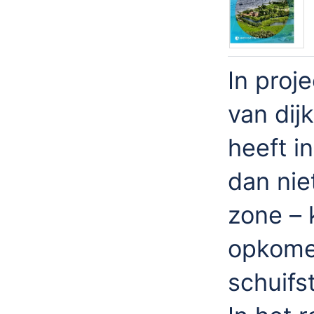
In proj
van dij
heeft in
dan nie
zone – 
opkome
schuifs