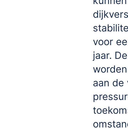
kunnen
dijkver
stabili
voor ee
jaar. 
worden 
aan de 
pressur
toekoms
omstan