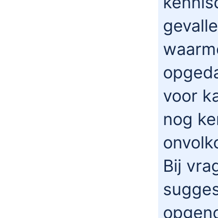
kennis
gevalle
waarme
opgeda
voor k
nog ke
onvolk
Bij vr
sugges
opgen