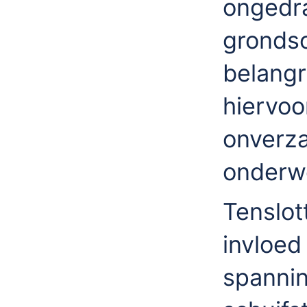
ongedra
grondso
belangr
hiervoo
onverza
onderw
Tenslot
invloed
spanni