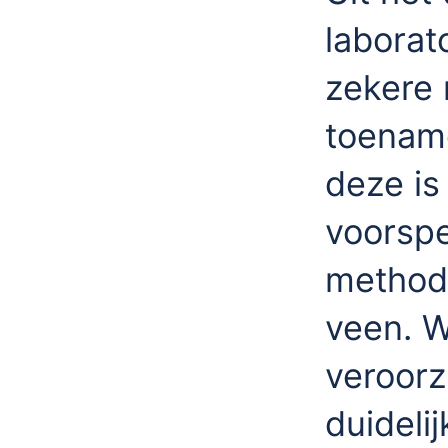
laborat
zekere 
toename
deze is
voorspe
methode
veen. W
veroorz
duideli