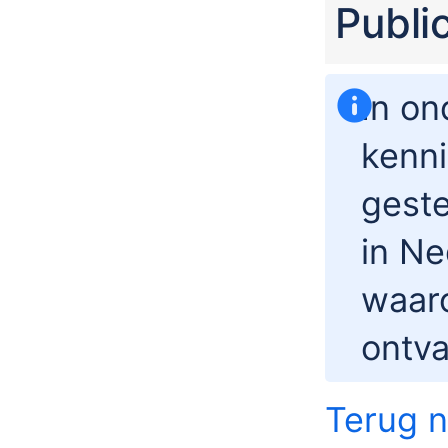
Publi
In on
kenn
geste
in Ne
waaro
ontv
Terug n