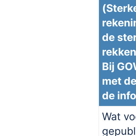
(Sterk
rekeni
de ster
rekken
Bij GO
met de
de inf
Wat vo
gepubl