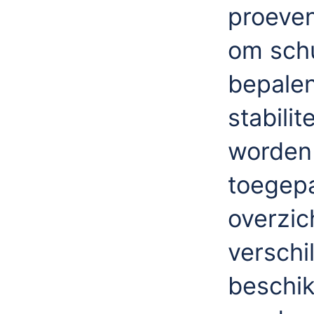
proeven
om schu
bepale
stabilit
worden
toegep
overzic
verschi
beschi