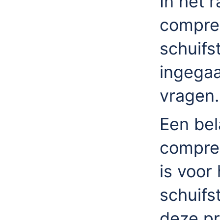
In het 
compres
schuifs
ingegaa
vragen.
Een bela
compres
is voor
schuifs
deze pr