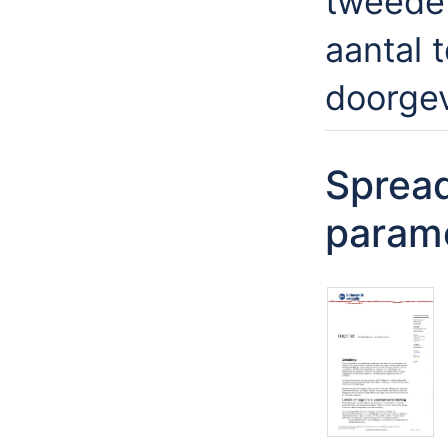
tweede 
aantal 
doorge
Sprea
parame