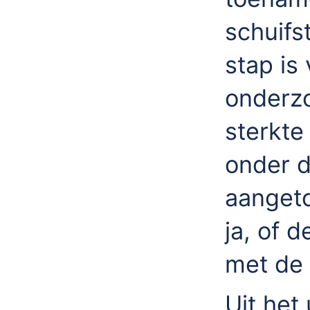
schuifst
stap is
onderz
sterkte 
onder d
aangeto
ja, of 
met de 
Uit het