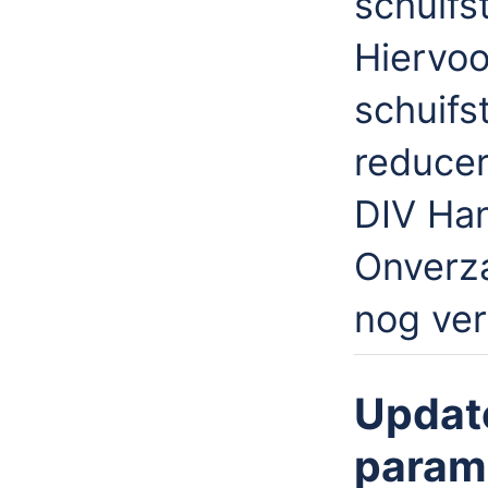
schuifs
Hiervoo
schuifs
reducer
DIV Han
Onverza
nog ver
Updat
parame