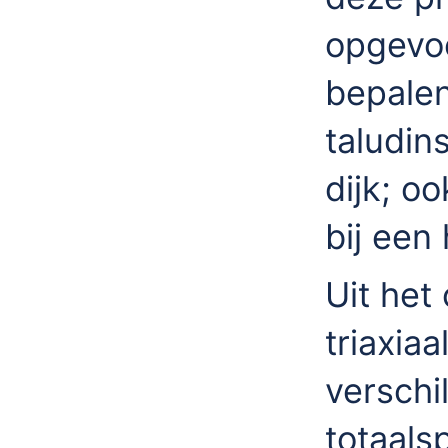
opgevoe
bepalen
taludin
dijk; oo
bij een
Uit het
triaxia
verschi
totaal