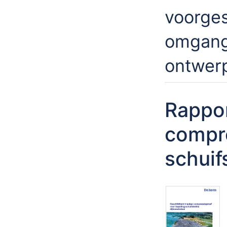
voorges
omgang
ontwerp
Rappor
compre
schuif