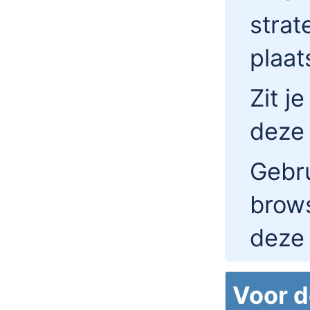
strat
plaa
Zit j
deze
Gebru
brow
deze 
Voor d