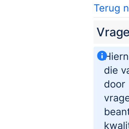
Terug 
Vrag
Hiern
die v
door 
vrage
beant
kwali