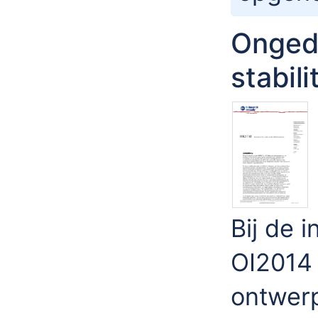
Ongedr
stabil
Bij de 
OI2014 
ontwerp