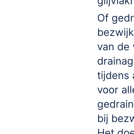
glijvla
Of gedr
bezwijk
van de 
drainag
tijdens
voor al
gedrain
bij bez
Het do