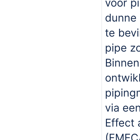
voor pi
dunne 
te bev
pipe z
Binnen
ontwik
piping
via ee
Effect 
(FMECA