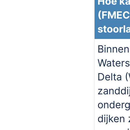
Hoe ka
(FMECA
stoorl
Binnen
Waters
Delta 
zanddi
onderg
dijken 