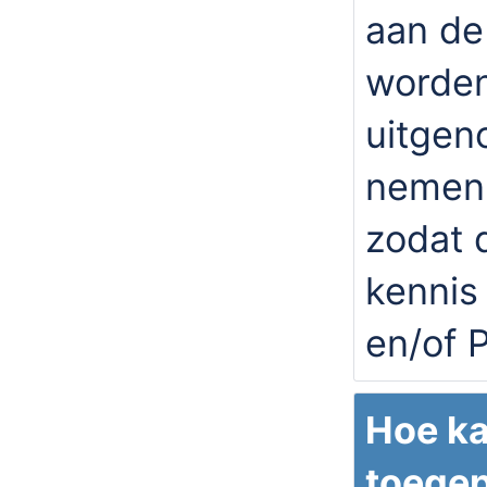
aan de
worden
uitgen
nemen 
zodat 
kennis
en/of P
Hoe ka
toegep