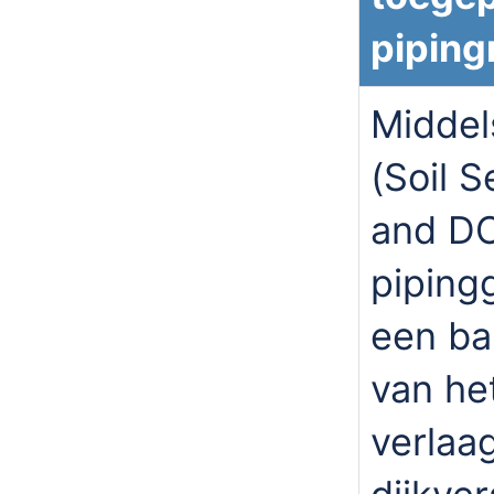
piping
Middel
(Soil 
and DO
piping
een ba
van he
verlaa