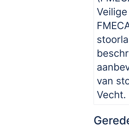
Veilig
FMECA 
stoorl
beschri
aanbev
van st
Vecht.
Gered