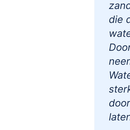
zand
die 
wate
Door
neem
Wate
ste
door
late