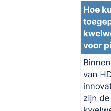
Hoe ku
toegep
kwelw
voor p
Binnen 
van HD
innova
zijn d
kwelwe