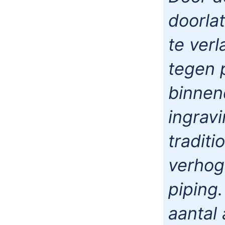
doorla
te ver
tegen 
binnen
ingravi
tradit
verhog
piping.
aantal