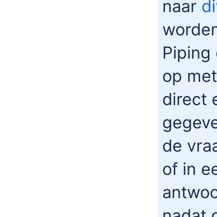
naar
d
worden
Piping
op met
direct
gegeve
de vra
of in 
antwoo
nadat 