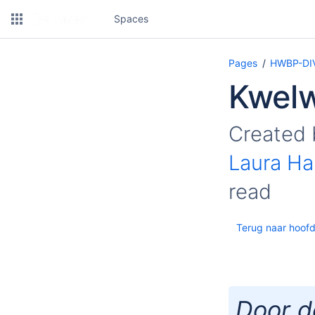
Spaces
Pages
HWBP-DIV
Kwelw
Created
Laura Ha
read
Terug naar hoofd
Door d