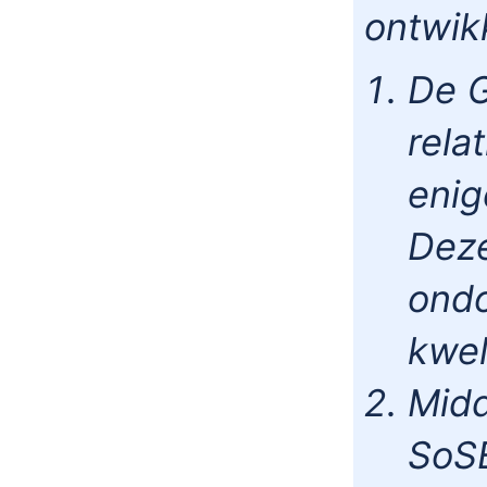
ontwik
De G
rela
enig
Deze
ondo
kwel
Midd
SoSE