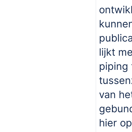
ontwik
kunnen
public
lijkt m
piping
tussen
van he
gebund
hier o