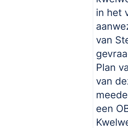
in het
aanwez
van St
gevraa
Plan v
van dez
meeden
een OB
Kwelwe