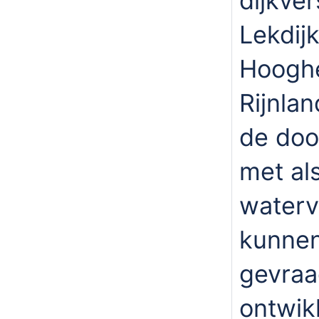
dijkve
Lekdij
Hoogh
Rijnla
de doo
met al
waterv
kunnen
gevraa
ontwik